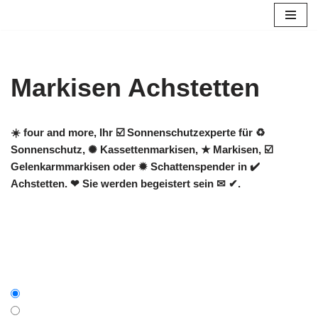
Zum
Inhalt
springen
Markisen Achstetten
☀️ four and more, Ihr ☑️ Sonnenschutzexperte für ♻
Sonnenschutz, ✺ Kassettenmarkisen, ★ Markisen, ☑️
Gelenkarmmarkisen oder ✹ Schattenspender in ✔️
Achstetten. ❤ Sie werden begeistert sein ✉ ✔.