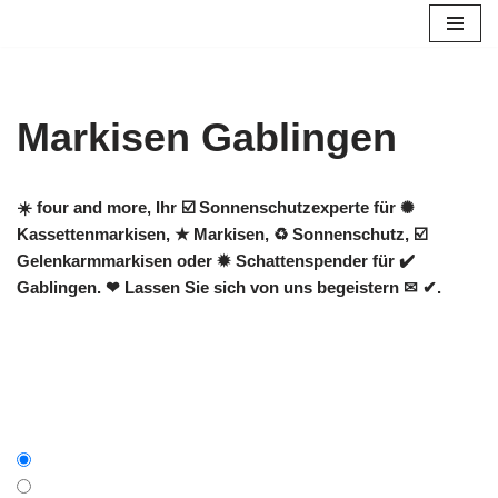
Zum
Inhalt
springen
Markisen Gablingen
☀️ four and more, Ihr ☑️ Sonnenschutzexperte für ✺
Kassettenmarkisen, ★ Markisen, ♻ Sonnenschutz, ☑️
Gelenkarmmarkisen oder ✹ Schattenspender für ✔️
Gablingen. ❤ Lassen Sie sich von uns begeistern ✉ ✔.