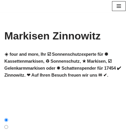
Zum
Inhalt
springen
Markisen Zinnowitz
☀️ four and more, Ihr ☑️ Sonnenschutzexperte für ✺
Kassettenmarkisen, ♻ Sonnenschutz, ★ Markisen, ☑️
Gelenkarmmarkisen oder ✹ Schattenspender für 17454 ✔️
Zinnowitz. ❤ Auf Ihren Besuch freuen wir uns ✉ ✔.