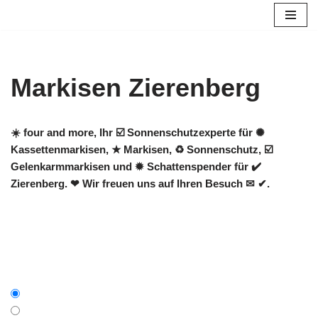
Zum
Inhalt
springen
Markisen Zierenberg
☀️ four and more, Ihr ☑️ Sonnenschutzexperte für ✺
Kassettenmarkisen, ★ Markisen, ♻ Sonnenschutz, ☑️
Gelenkarmmarkisen und ✹ Schattenspender für ✔️
Zierenberg. ❤ Wir freuen uns auf Ihren Besuch ✉ ✔.