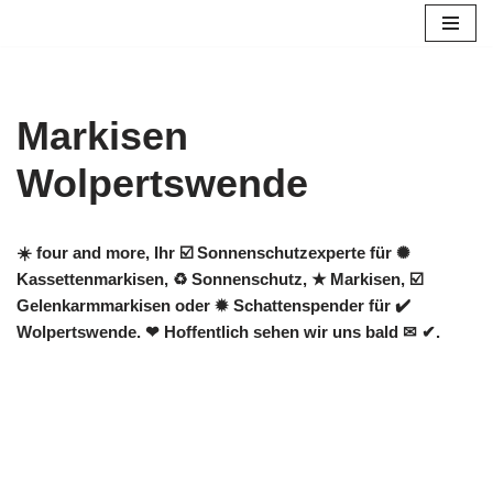
Zum
Inhalt
springen
Markisen
Wolpertswende
☀️ four and more, Ihr ☑️ Sonnenschutzexperte für ✺
Kassettenmarkisen, ♻ Sonnenschutz, ★ Markisen, ☑️
Gelenkarmmarkisen oder ✹ Schattenspender für ✔️
Wolpertswende. ❤ Hoffentlich sehen wir uns bald ✉ ✔.