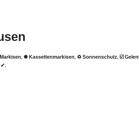
usen
 ★ Markisen, ✺ Kassettenmarkisen, ♻ Sonnenschutz, ☑️ Gele
 ✔.