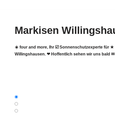
Zum
Inhalt
Markisen Willingsha
springen
☀️ four and more, Ihr ☑️ Sonnenschutzexperte für
Willingshausen. ❤ Hoffentlich sehen wir uns bald ✉