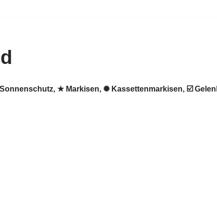
id
 ♻ Sonnenschutz, ★ Markisen, ✺ Kassettenmarkisen, ☑️ Gel