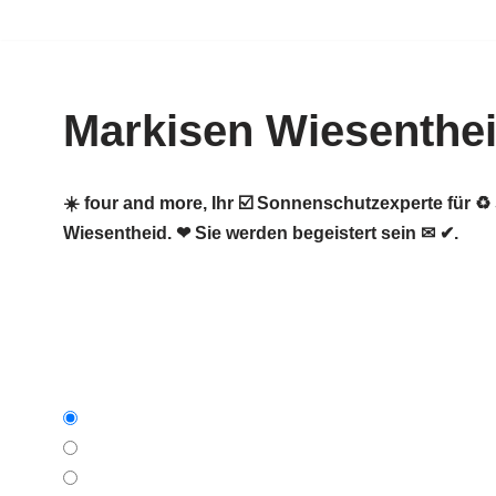
Zum
Inhalt
Markisen Wiesenthe
springen
☀️ four and more, Ihr ☑️ Sonnenschutzexperte für
Wiesentheid. ❤ Sie werden begeistert sein ✉ ✔.