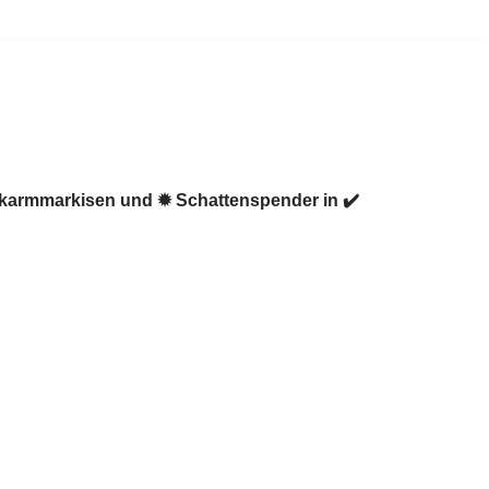
enkarmmarkisen und ✹ Schattenspender in ✔️