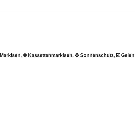
 ★ Markisen, ✺ Kassettenmarkisen, ♻ Sonnenschutz, ☑️ Gel