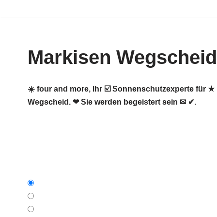
Zum
Inhalt
Markisen Wegscheid
springen
☀️ four and more, Ihr ☑️ Sonnenschutzexperte für
Wegscheid. ❤ Sie werden begeistert sein ✉ ✔.