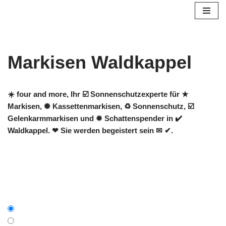
Zum
Inhalt
springen
Markisen Waldkappel
☀️ four and more, Ihr ☑️ Sonnenschutzexperte für ★
Markisen, ✺ Kassettenmarkisen, ♻ Sonnenschutz, ☑️
Gelenkarmmarkisen und ✹ Schattenspender in ✔️
Waldkappel. ❤ Sie werden begeistert sein ✉ ✔.