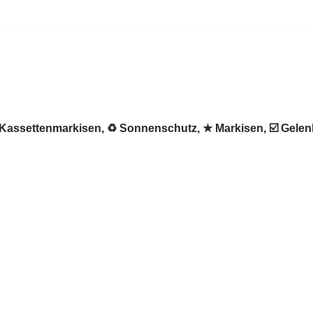
 ✺ Kassettenmarkisen, ♻ Sonnenschutz, ★ Markisen, ☑️ Gel