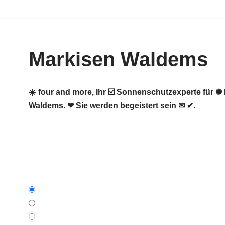
Zum
Inhalt
Markisen Waldems
springen
☀️ four and more, Ihr ☑️ Sonnenschutzexperte für
Waldems. ❤ Sie werden begeistert sein ✉ ✔.