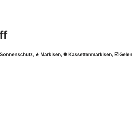
ff
 ♻ Sonnenschutz, ★ Markisen, ✺ Kassettenmarkisen, ☑️ Gel