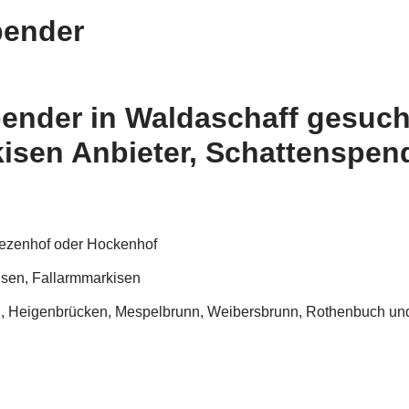
pender
nder in Waldaschaff gesucht
kisen Anbieter, Schattenspen
iezenhof oder Hockenhof
isen, Fallarmmarkisen
h, Heigenbrücken, Mespelbrunn, Weibersbrunn, Rothenbuch und