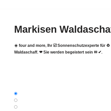
Zum
Inhalt
Markisen Waldascha
springen
☀️ four and more, Ihr ☑️ Sonnenschutzexperte für
Waldaschaff. ❤ Sie werden begeistert sein ✉ ✔.