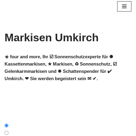
Zum
Inhalt
springen
Markisen Umkirch
☀️ four and more, Ihr ☑️ Sonnenschutzexperte für ✺
Kassettenmarkisen, ★ Markisen, ♻ Sonnenschutz, ☑️
Gelenkarmmarkisen und ✹ Schattenspender für ✔️
Umkirch. ❤ Sie werden begeistert sein ✉ ✔.