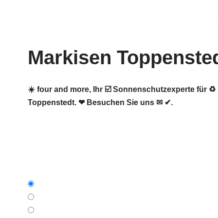
Zum
Inhalt
Markisen Toppenste
springen
☀️ four and more, Ihr ☑️ Sonnenschutzexperte für
Toppenstedt. ❤ Besuchen Sie uns ✉ ✔.