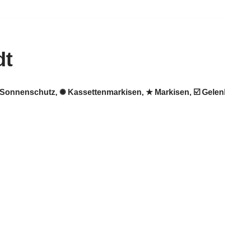
dt
 ♻ Sonnenschutz, ✺ Kassettenmarkisen, ★ Markisen, ☑️ Gele