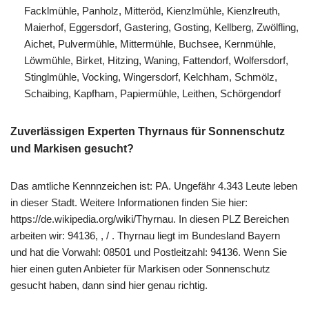
Facklmühle, Panholz, Mitteröd, Kienzlmühle, Kienzlreuth,
Maierhof, Eggersdorf, Gastering, Gosting, Kellberg, Zwölfling,
Aichet, Pulvermühle, Mittermühle, Buchsee, Kernmühle,
Löwmühle, Birket, Hitzing, Waning, Fattendorf, Wolfersdorf,
Stinglmühle, Vocking, Wingersdorf, Kelchham, Schmölz,
Schaibing, Kapfham, Papiermühle, Leithen, Schörgendorf
Zuverlässigen Experten Thyrnaus für Sonnenschutz
und Markisen gesucht?
Das amtliche Kennnzeichen ist: PA. Ungefähr 4.343 Leute leben
in dieser Stadt. Weitere Informationen finden Sie hier:
https://de.wikipedia.org/wiki/Thyrnau. In diesen PLZ Bereichen
arbeiten wir: 94136, , / . Thyrnau liegt im Bundesland Bayern
und hat die Vorwahl: 08501 und Postleitzahl: 94136. Wenn Sie
hier einen guten Anbieter für Markisen oder Sonnenschutz
gesucht haben, dann sind hier genau richtig.