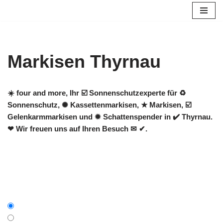
Zum
Inhalt
springen
Markisen Thyrnau
☀️ four and more, Ihr ☑️ Sonnenschutzexperte für ♻
Sonnenschutz, ✺ Kassettenmarkisen, ★ Markisen, ☑️
Gelenkarmmarkisen und ✹ Schattenspender in ✔️ Thyrnau.
❤ Wir freuen uns auf Ihren Besuch ✉ ✔.