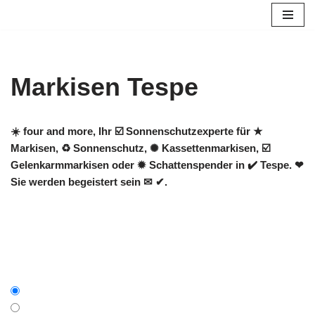
Zum
Inhalt
springen
Markisen Tespe
☀️ four and more, Ihr ☑️ Sonnenschutzexperte für ★
Markisen, ♻ Sonnenschutz, ✺ Kassettenmarkisen, ☑️
Gelenkarmmarkisen oder ✹ Schattenspender in ✔️ Tespe. ❤
Sie werden begeistert sein ✉ ✔.