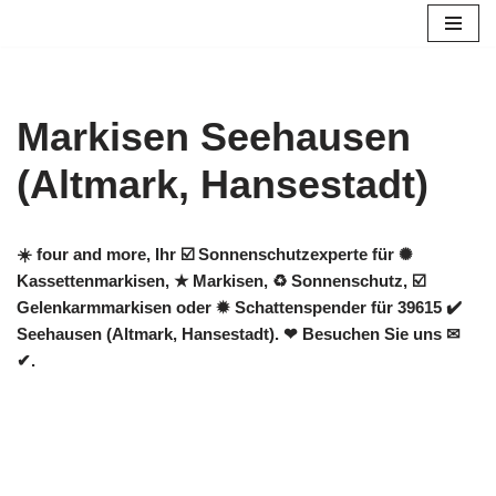
Zum
Inhalt
springen
Markisen Seehausen
(Altmark, Hansestadt)
☀️ four and more, Ihr ☑️ Sonnenschutzexperte für ✺
Kassettenmarkisen, ★ Markisen, ♻ Sonnenschutz, ☑️
Gelenkarmmarkisen oder ✹ Schattenspender für 39615 ✔️
Seehausen (Altmark, Hansestadt). ❤ Besuchen Sie uns ✉
✔.