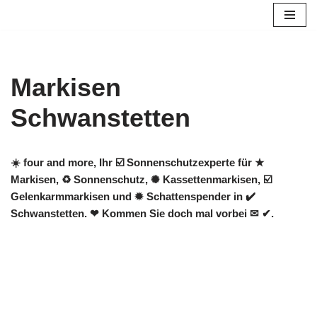
Zum
Inhalt
springen
Markisen
Schwanstetten
☀️ four and more, Ihr ☑️ Sonnenschutzexperte für ★
Markisen, ♻ Sonnenschutz, ✺ Kassettenmarkisen, ☑️
Gelenkarmmarkisen und ✹ Schattenspender in ✔️
Schwanstetten. ❤ Kommen Sie doch mal vorbei ✉ ✔.