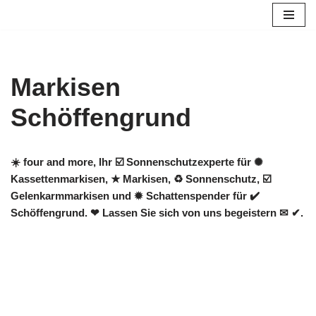
Zum
Inhalt
springen
Markisen
Schöffengrund
☀️ four and more, Ihr ☑️ Sonnenschutzexperte für ✺
Kassettenmarkisen, ★ Markisen, ♻ Sonnenschutz, ☑️
Gelenkarmmarkisen und ✹ Schattenspender für ✔️
Schöffengrund. ❤ Lassen Sie sich von uns begeistern ✉ ✔.