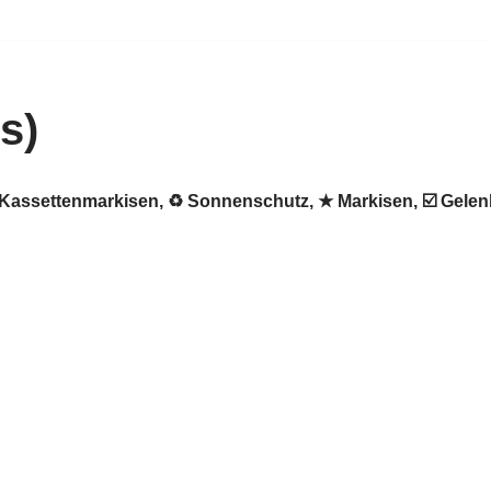
s)
 ✺ Kassettenmarkisen, ♻ Sonnenschutz, ★ Markisen, ☑️ Gel