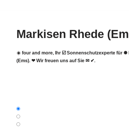
Zum
Inhalt
Markisen Rhede (Em
springen
☀️ four and more, Ihr ☑️ Sonnenschutzexperte für
(Ems). ❤ Wir freuen uns auf Sie ✉ ✔.