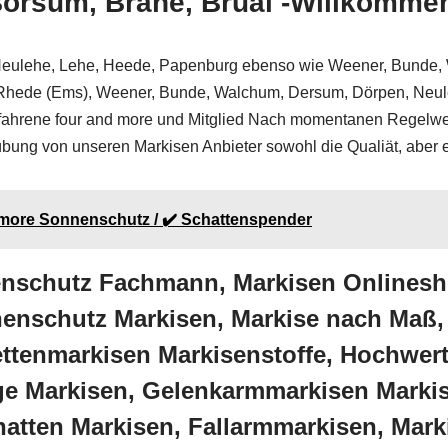
orsum, Brahe, Brual -Willkommen
Neulehe, Lehe, Heede, Papenburg ebenso wie Weener, Bunde, W
ür Rhede (Ems), Weener, Bunde, Walchum, Dersum, Dörpen, Neu
erfahrene four and more und Mitglied Nach momentanen Regelw
übung von unseren Markisen Anbieter sowohl die Qualiät, aber eb
 more Sonnenschutz / ✔️ Schattenspender
enschutz Fachmann, Markisen Onlinesh
nschutz Markisen, Markise nach Maß,
ttenmarkisen Markisenstoffe, Hochwert
e Markisen, Gelenkarmmarkisen Markise
atten Markisen, Fallarmmarkisen, Marki