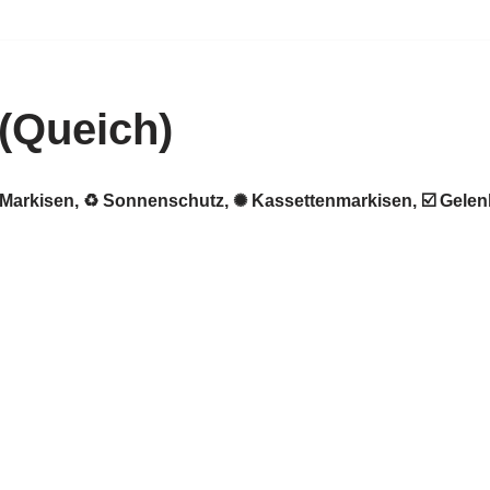
(Queich)
★ Markisen, ♻ Sonnenschutz, ✺ Kassettenmarkisen, ☑️ Gele