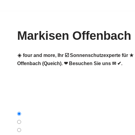
Zum
Inhalt
Markisen Offenbach 
springen
☀️ four and more, Ihr ☑️ Sonnenschutzexperte für 
Offenbach (Queich). ❤ Besuchen Sie uns ✉ ✔.