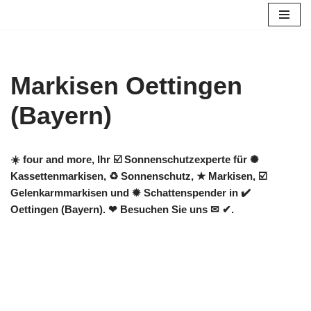
Zum
Inhalt
springen
Markisen Oettingen
(Bayern)
☀️ four and more, Ihr ☑️ Sonnenschutzexperte für ✺
Kassettenmarkisen, ♻ Sonnenschutz, ★ Markisen, ☑️
Gelenkarmmarkisen und ✹ Schattenspender in ✔️
Oettingen (Bayern). ❤ Besuchen Sie uns ✉ ✔.