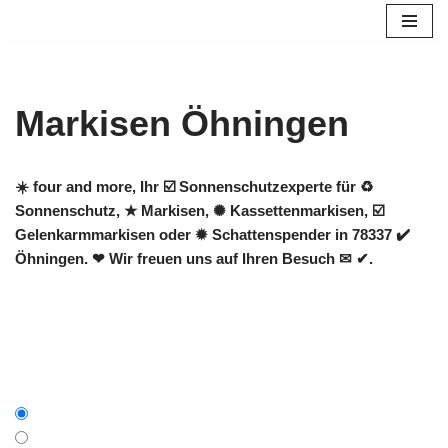
Zum
Inhalt
springen
Markisen Öhningen
☀️ four and more, Ihr ☑️ Sonnenschutzexperte für ♻
Sonnenschutz, ★ Markisen, ✺ Kassettenmarkisen, ☑️
Gelenkarmmarkisen oder ✹ Schattenspender in 78337 ✔️
Öhningen. ❤ Wir freuen uns auf Ihren Besuch ✉ ✔.