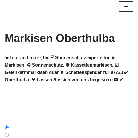
Zum
Inhalt
springen
Markisen Oberthulba
☀️ four and more, Ihr ☑️ Sonnenschutzexperte für ★
Markisen, ♻ Sonnenschutz, ✺ Kassettenmarkisen, ☑️
Gelenkarmmarkisen oder ✹ Schattenspender für 97723 ✔️
Oberthulba. ❤ Lassen Sie sich von uns begeistern ✉ ✔.