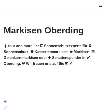
Zum
Inhalt
springen
Markisen Oberding
☀️ four and more, Ihr ☑️ Sonnenschutzexperte für ♻
Sonnenschutz, ✺ Kassettenmarkisen, ★ Markisen, ☑️
Gelenkarmmarkisen oder ✹ Schattenspender in ✔️
Oberding. ❤ Wir freuen uns auf Sie ✉ ✔.