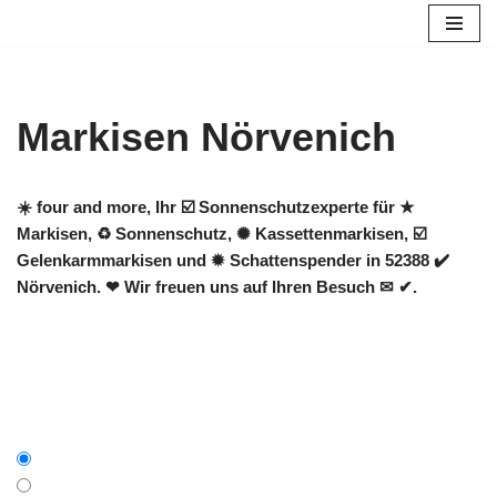
Zum
Inhalt
springen
Markisen Nörvenich
☀️ four and more, Ihr ☑️ Sonnenschutzexperte für ★
Markisen, ♻ Sonnenschutz, ✺ Kassettenmarkisen, ☑️
Gelenkarmmarkisen und ✹ Schattenspender in 52388 ✔️
Nörvenich. ❤ Wir freuen uns auf Ihren Besuch ✉ ✔.