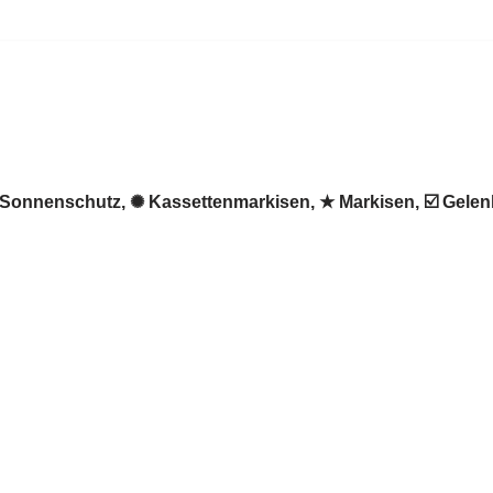
 ♻ Sonnenschutz, ✺ Kassettenmarkisen, ★ Markisen, ☑️ Gel