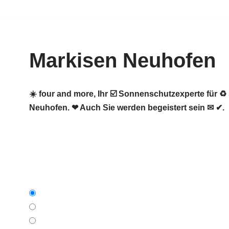
Zum
Inhalt
Markisen Neuhofen
springen
☀️ four and more, Ihr ☑️ Sonnenschutzexperte für
Neuhofen. ❤ Auch Sie werden begeistert sein ✉ ✔.