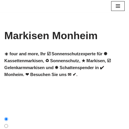
Zum
Inhalt
springen
Markisen Monheim
☀️ four and more, Ihr ☑️ Sonnenschutzexperte für ✺
Kassettenmarkisen, ♻ Sonnenschutz, ★ Markisen, ☑️
Gelenkarmmarkisen und ✹ Schattenspender in ✔️
Monheim. ❤ Besuchen Sie uns ✉ ✔.