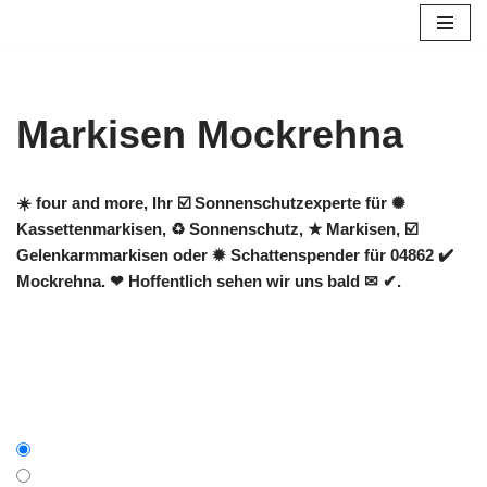
Zum
Inhalt
springen
Markisen Mockrehna
☀️ four and more, Ihr ☑️ Sonnenschutzexperte für ✺
Kassettenmarkisen, ♻ Sonnenschutz, ★ Markisen, ☑️
Gelenkarmmarkisen oder ✹ Schattenspender für 04862 ✔️
Mockrehna. ❤ Hoffentlich sehen wir uns bald ✉ ✔.