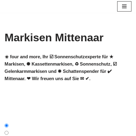
Zum
Inhalt
springen
Markisen Mittenaar
☀️ four and more, Ihr ☑️ Sonnenschutzexperte für ★
Markisen, ✺ Kassettenmarkisen, ♻ Sonnenschutz, ☑️
Gelenkarmmarkisen und ✹ Schattenspender für ✔️
Mittenaar. ❤ Wir freuen uns auf Sie ✉ ✔.