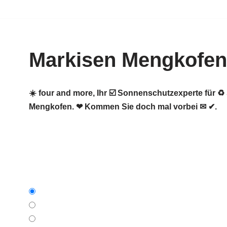
Zum
Inhalt
Markisen Mengkofen
springen
☀️ four and more, Ihr ☑️ Sonnenschutzexperte für
Mengkofen. ❤ Kommen Sie doch mal vorbei ✉ ✔.