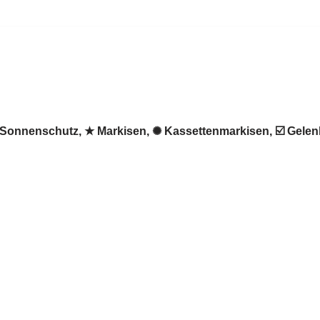
 ♻ Sonnenschutz, ★ Markisen, ✺ Kassettenmarkisen, ☑️ Gel