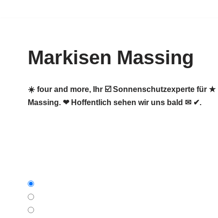
Zum
Inhalt
Markisen Massing
springen
☀️ four and more, Ihr ☑️ Sonnenschutzexperte für
Massing. ❤ Hoffentlich sehen wir uns bald ✉ ✔.