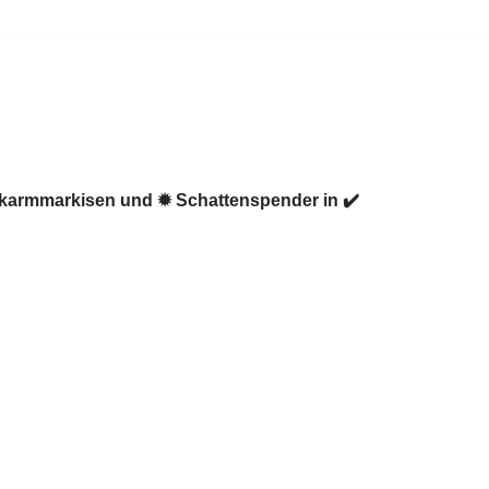
enkarmmarkisen und ✹ Schattenspender in ✔️