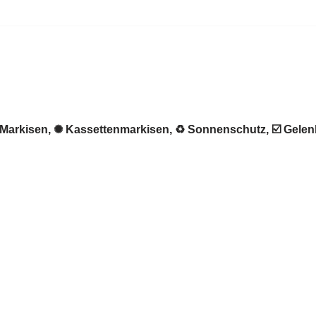
 ★ Markisen, ✺ Kassettenmarkisen, ♻ Sonnenschutz, ☑️ Gel