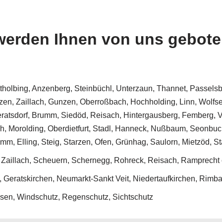
werden Ihnen von uns gebot
olbing, Anzenberg, Steinbüchl, Unterzaun, Thannet, Passelsbe
en, Zaillach, Gunzen, Oberroßbach, Hochholding, Linn, Wolfse
eratsdorf, Brumm, Siedöd, Reisach, Hintergausberg, Femberg, 
ch, Morolding, Oberdietfurt, Stadl, Hanneck, Nußbaum, Seonbuc
m, Elling, Steig, Starzen, Ofen, Grünhag, Saulorn, Mietzöd, 
 Zaillach, Scheuern, Schernegg, Rohreck, Reisach, Ramprecht
, Geratskirchen, Neumarkt-Sankt Veit, Niedertaufkirchen, Rimba
sen, Windschutz, Regenschutz, Sichtschutz