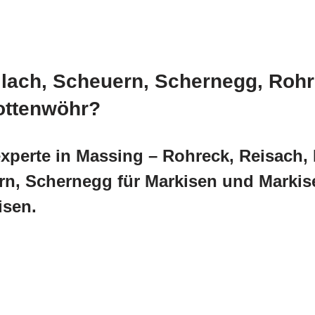
llach, Scheuern, Schernegg, Roh
ottenwöhr?
xperte in Massing – Rohreck, Reisach,
ern, Schernegg für Markisen und Marki
isen.