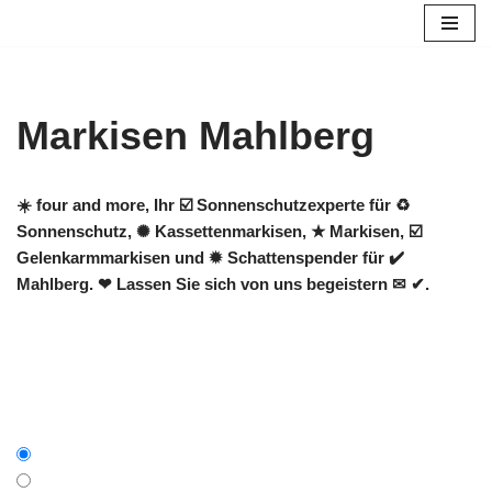
Zum
Inhalt
springen
Markisen Mahlberg
☀️ four and more, Ihr ☑️ Sonnenschutzexperte für ♻
Sonnenschutz, ✺ Kassettenmarkisen, ★ Markisen, ☑️
Gelenkarmmarkisen und ✹ Schattenspender für ✔️
Mahlberg. ❤ Lassen Sie sich von uns begeistern ✉ ✔.