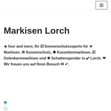
Zum
Inhalt
springen
Markisen Lorch
☀️ four and more, Ihr ☑️ Sonnenschutzexperte für ★
Markisen, ♻ Sonnenschutz, ✺ Kassettenmarkisen, ☑️
Gelenkarmmarkisen und ✹ Schattenspender in ✔️ Lorch. ❤
Wir freuen uns auf Ihren Besuch ✉ ✔.