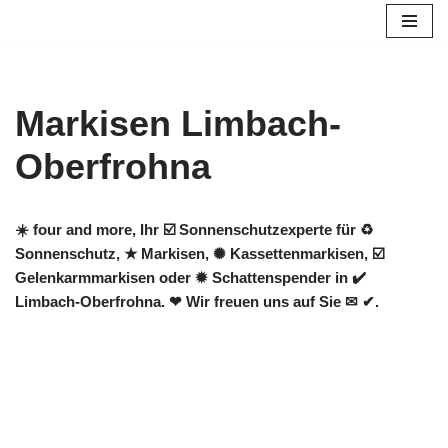
Zum
Inhalt
springen
Markisen Limbach-
Oberfrohna
☀️ four and more, Ihr ☑️ Sonnenschutzexperte für ♻
Sonnenschutz, ★ Markisen, ✺ Kassettenmarkisen, ☑️
Gelenkarmmarkisen oder ✹ Schattenspender in ✔️
Limbach-Oberfrohna. ❤ Wir freuen uns auf Sie ✉ ✔.