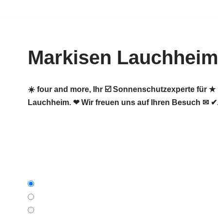
Zum
Inhalt
Markisen Lauchhei
springen
☀️ four and more, Ihr ☑️ Sonnenschutzexperte für 
Lauchheim. ❤ Wir freuen uns auf Ihren Besuch ✉ ✔