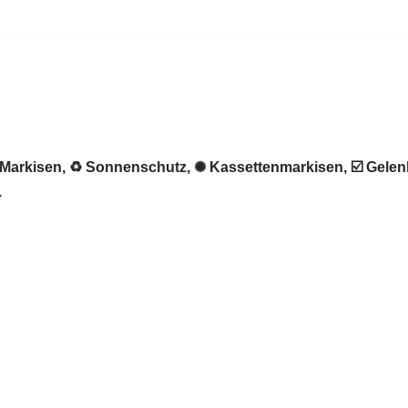
m
★ Markisen, ♻ Sonnenschutz, ✺ Kassettenmarkisen, ☑️ Gele
.