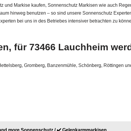
 und Markise kaufen, Sonnenschutz Markisen wie auch Regensc
raum hinweg benutzen – so sind unsere Sonnenschutz Experten ko
rten bei uns in des Betriebes intensiver betrachten zu könne
n, für 73466 Lauchheim werde
ettelsberg, Gromberg, Banzenmühle, Schönberg, Röttingen und
 and more Sonnenschutz / ✔️ Gelenkarmmarkisen