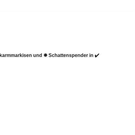
enkarmmarkisen und ✹ Schattenspender in ✔️