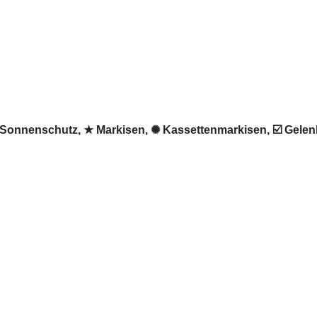
 ♻ Sonnenschutz, ★ Markisen, ✺ Kassettenmarkisen, ☑️ Gel