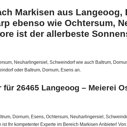
nach Markisen aus Langeoog, 
arp ebenso wie Ochtersum, Ne
re ist der allerbeste Sonnen
ersum, Neuharlingersiel, Schweindorf wie auch Baltrum, Dornu
eindorf oder Baltrum, Dornum, Esens an.
r für 26465 Langeoog – Meierei O
trum, Dornum, Esens, Ochtersum, Neuharlingersiel, Schweindor
e ist Ihr kompetenter Experte im Bereich Markisen Anbieter!