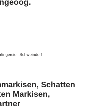
angeoog.
lingersiel, Schweindorf
mmarkisen, Schatten
ten Markisen,
artner