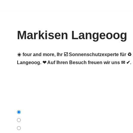
Zum
Inhalt
Markisen Langeoog
springen
☀️ four and more, Ihr ☑️ Sonnenschutzexperte für
Langeoog. ❤ Auf Ihren Besuch freuen wir uns ✉ ✔.