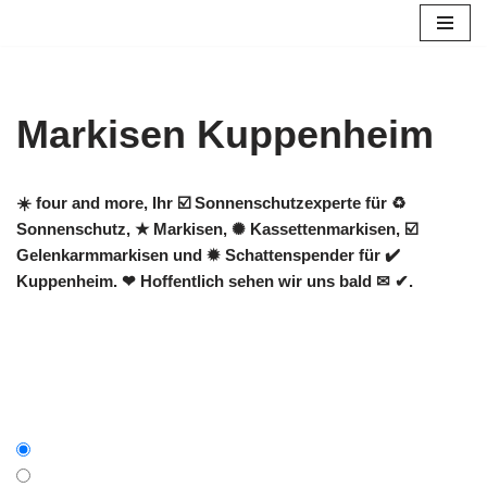
Zum
Inhalt
springen
Markisen Kuppenheim
☀️ four and more, Ihr ☑️ Sonnenschutzexperte für ♻
Sonnenschutz, ★ Markisen, ✺ Kassettenmarkisen, ☑️
Gelenkarmmarkisen und ✹ Schattenspender für ✔️
Kuppenheim. ❤ Hoffentlich sehen wir uns bald ✉ ✔.