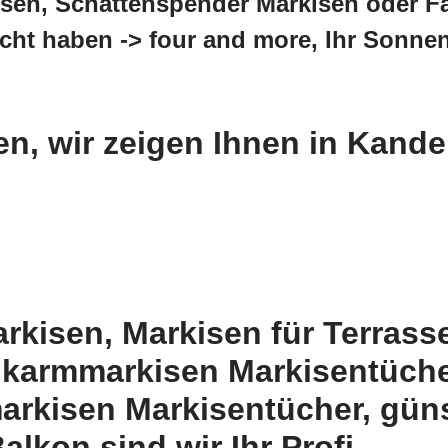
isen, Schattenspender Markisen oder F
ucht haben -> four and more, Ihr Sonne
, wir zeigen Ihnen in Kandel
rkisen, Markisen für Terrass
nkarmmarkisen Markisentüche
rkisen Markisentücher, gün
alkon sind wir Ihr Profi