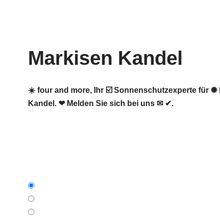
Zum
Inhalt
Markisen Kandel
springen
☀️ four and more, Ihr ☑️ Sonnenschutzexperte für
Kandel. ❤ Melden Sie sich bei uns ✉ ✔.