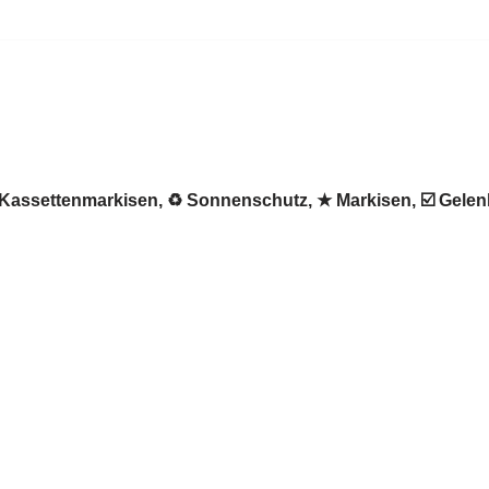
 ✺ Kassettenmarkisen, ♻ Sonnenschutz, ★ Markisen, ☑️ Gel