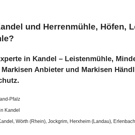
Kandel und Herrenmühle, Höfen, 
hle?
xperte in Kandel – Leistenmühle, Mind
r Markisen Anbieter und Markisen Händ
chutz.
land-Pfalz
in Kandel
del, Wörth (Rhein), Jockgrim, Herxheim (Landau), Erlenbach (