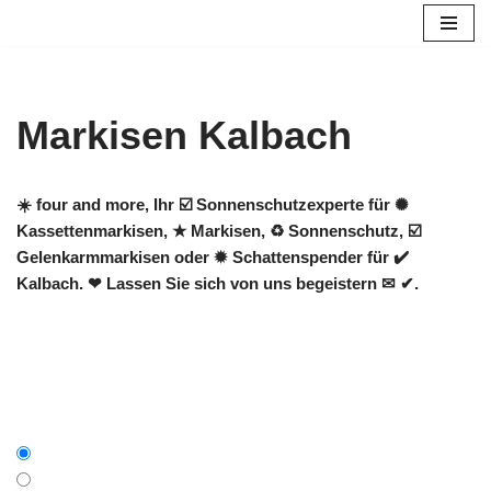
Zum
Inhalt
springen
Markisen Kalbach
☀️ four and more, Ihr ☑️ Sonnenschutzexperte für ✺
Kassettenmarkisen, ★ Markisen, ♻ Sonnenschutz, ☑️
Gelenkarmmarkisen oder ✹ Schattenspender für ✔️
Kalbach. ❤ Lassen Sie sich von uns begeistern ✉ ✔.