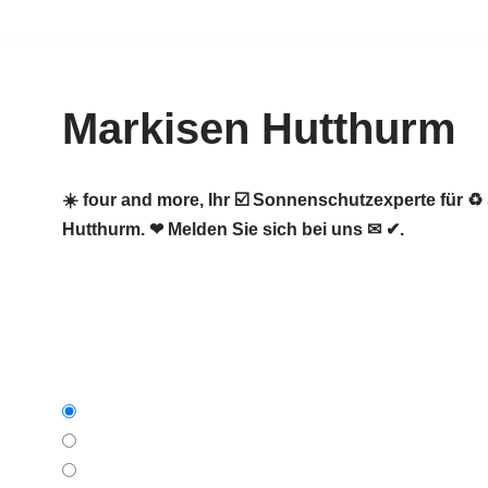
Zum
Inhalt
Markisen Hutthurm
springen
☀️ four and more, Ihr ☑️ Sonnenschutzexperte für 
Hutthurm. ❤ Melden Sie sich bei uns ✉ ✔.