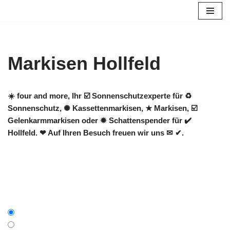
Zum
Inhalt
springen
Markisen Hollfeld
☀️ four and more, Ihr ☑️ Sonnenschutzexperte für ♻
Sonnenschutz, ✺ Kassettenmarkisen, ★ Markisen, ☑️
Gelenkarmmarkisen oder ✹ Schattenspender für ✔️
Hollfeld. ❤ Auf Ihren Besuch freuen wir uns ✉ ✔.