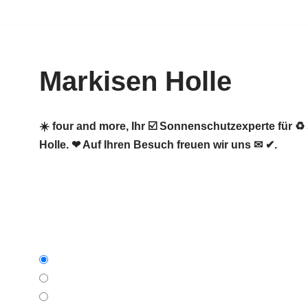
Zum
Inhalt
Markisen Holle
springen
☀️ four and more, Ihr ☑️ Sonnenschutzexperte für
Holle. ❤ Auf Ihren Besuch freuen wir uns ✉ ✔.