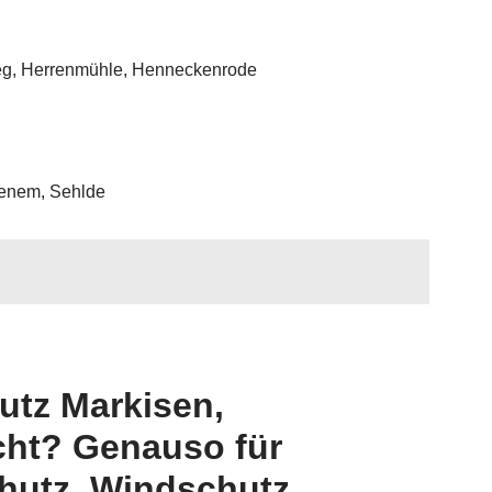
nweg, Herrenmühle, Henneckenrode
ckenem, Sehlde
utz Markisen,
cht? Genauso für
hutz, Windschutz,