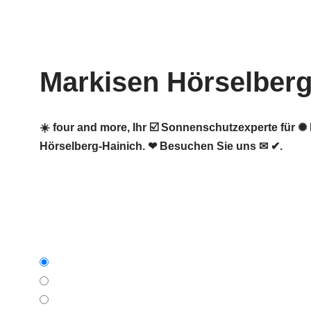
Zum
Inhalt
Markisen Hörselberg
springen
☀️ four and more, Ihr ☑️ Sonnenschutzexperte für 
Hörselberg-Hainich. ❤ Besuchen Sie uns ✉ ✔.