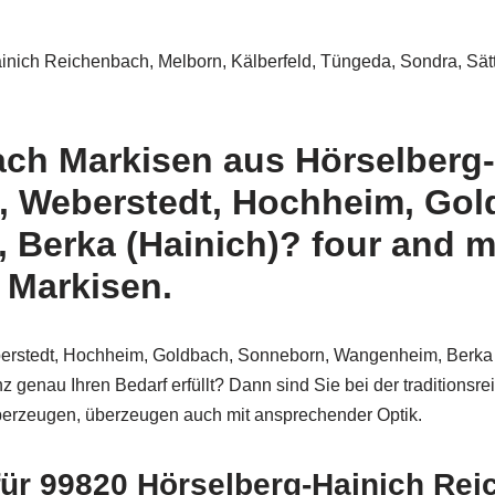
inich Reichenbach, Melborn, Kälberfeld, Tüngeda, Sondra, Sät
ach Markisen aus Hörselberg-
m, Weberstedt, Hochheim, Go
erka (Hainich)? four and mo
 Markisen.
berstedt, Hochheim, Goldbach, Sonneborn, Wangenheim, Berka 
nz genau Ihren Bedarf erfüllt? Dann sind Sie bei der traditions
 überzeugen, überzeugen auch mit ansprechender Optik.
für 99820 Hörselberg-Hainich Rei