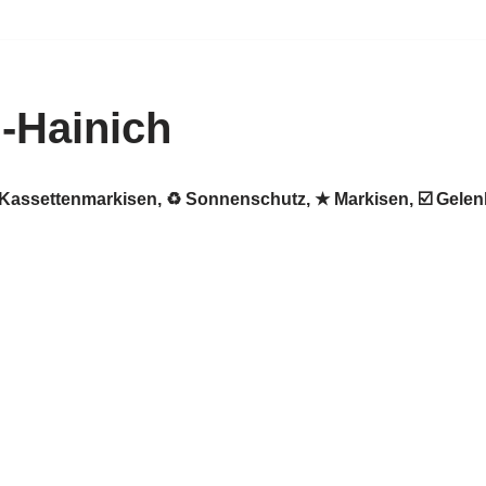
-Hainich
✺ Kassettenmarkisen, ♻ Sonnenschutz, ★ Markisen, ☑️ Gele