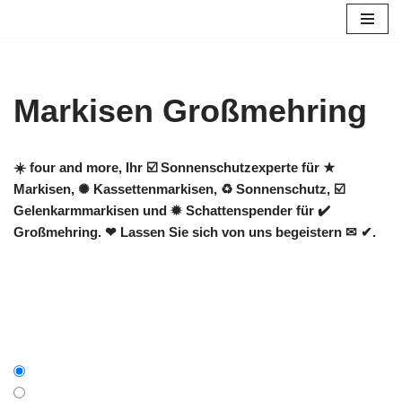
Zum
Inhalt
springen
Markisen Großmehring
☀️ four and more, Ihr ☑️ Sonnenschutzexperte für ★
Markisen, ✺ Kassettenmarkisen, ♻ Sonnenschutz, ☑️
Gelenkarmmarkisen und ✹ Schattenspender für ✔️
Großmehring. ❤ Lassen Sie sich von uns begeistern ✉ ✔.