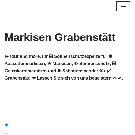
Zum
Inhalt
springen
Markisen Grabenstätt
☀️ four and more, Ihr ☑️ Sonnenschutzexperte für ✺
Kassettenmarkisen, ★ Markisen, ♻ Sonnenschutz, ☑️
Gelenkarmmarkisen und ✹ Schattenspender für ✔️
Grabenstätt. ❤ Lassen Sie sich von uns begeistern ✉ ✔.