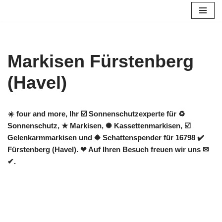
Zum
Inhalt
springen
Markisen Fürstenberg
(Havel)
☀️ four and more, Ihr ☑️ Sonnenschutzexperte für ♻
Sonnenschutz, ★ Markisen, ✺ Kassettenmarkisen, ☑️
Gelenkarmmarkisen und ✹ Schattenspender für 16798 ✔️
Fürstenberg (Havel). ❤ Auf Ihren Besuch freuen wir uns ✉
✔.