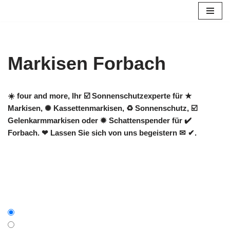
Zum
Inhalt
springen
Markisen Forbach
☀️ four and more, Ihr ☑️ Sonnenschutzexperte für ★
Markisen, ✺ Kassettenmarkisen, ♻ Sonnenschutz, ☑️
Gelenkarmmarkisen oder ✹ Schattenspender für ✔️
Forbach. ❤ Lassen Sie sich von uns begeistern ✉ ✔.