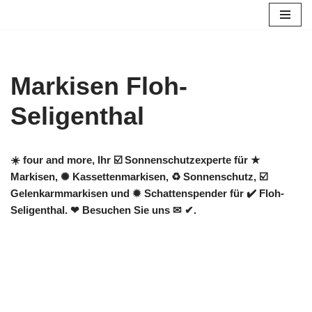
Zum
Inhalt
springen
Markisen Floh-
Seligenthal
☀️ four and more, Ihr ☑️ Sonnenschutzexperte für ★
Markisen, ✺ Kassettenmarkisen, ♻ Sonnenschutz, ☑️
Gelenkarmmarkisen und ✹ Schattenspender für ✔️ Floh-
Seligenthal. ❤ Besuchen Sie uns ✉ ✔.