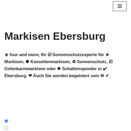
Zum
Inhalt
springen
Markisen Ebersburg
☀️ four and more, Ihr ☑️ Sonnenschutzexperte für ★
Markisen, ✺ Kassettenmarkisen, ♻ Sonnenschutz, ☑️
Gelenkarmmarkisen oder ✹ Schattenspender in ✔️
Ebersburg. ❤ Auch Sie werden begeistert sein ✉ ✔.