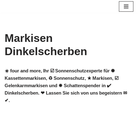
Zum
Inhalt
springen
Markisen
Dinkelscherben
☀️ four and more, Ihr ☑️ Sonnenschutzexperte für ✺
Kassettenmarkisen, ♻ Sonnenschutz, ★ Markisen, ☑️
Gelenkarmmarkisen und ✹ Schattenspender in ✔️
Dinkelscherben. ❤ Lassen Sie sich von uns begeistern ✉
✔.